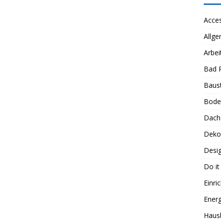
Acces
Allge
Arbei
Bad 
Baus
Bode
Dach
Deko
Desi
Do it
Einri
Energ
Haus