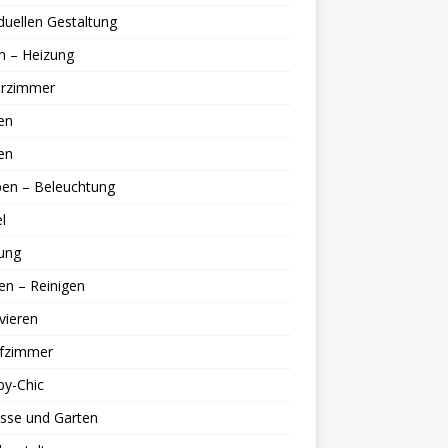
iduellen Gestaltung
n – Heizung
erzimmer
en
en
en – Beleuchtung
l
ung
en – Reinigen
vieren
afzimmer
by-Chic
sse und Garten