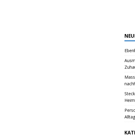
NEU
Ebenh
Ausm
Zuha
Massi
nachh
Steck
Heim
Pers
Allta
KAT