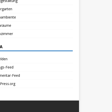
gestaltung
rgarten
ambiente
nräume
zimmer
A
lden
ags-Feed
entar-Feed
Press.org