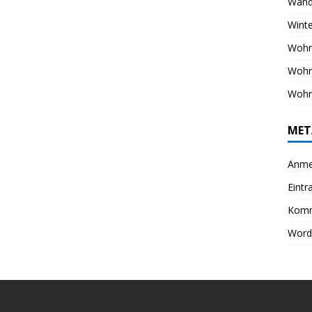
Wand
Winte
Wohn
Woh
Wohn
MET
Anme
Eintr
Komm
Word