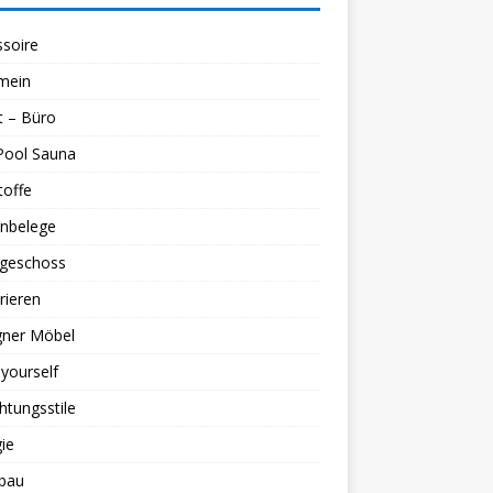
soire
mein
t – Büro
Pool Sauna
toffe
nbelege
geschoss
rieren
gner Möbel
 yourself
chtungsstile
ie
bau