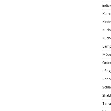
indiv
Kami
Kind
Küch
Küch
Lamp
Möbe
Ordn
Pfleg
Reno
Schl
Shab
Terra