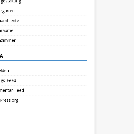
gestaltung
rgarten
ambiente
nräume
zimmer
A
lden
ags-Feed
entar-Feed
Press.org