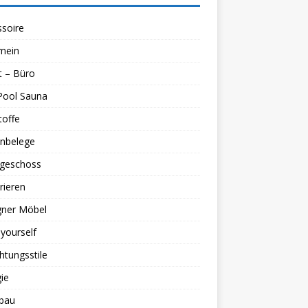
soire
mein
t – Büro
Pool Sauna
toffe
nbelege
geschoss
rieren
gner Möbel
 yourself
chtungsstile
ie
bau