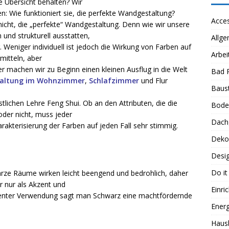
 Übersicht behalten? Wir
 Wie funktioniert sie, die perfekte Wandgestaltung?
Acces
nicht, die „perfekte“ Wandgestaltung. Denn wie wir unsere
und strukturell ausstatten,
Allge
. Weniger individuell ist jedoch die Wirkung von Farben auf
Arbei
itteln, aber
r machen wir zu Beginn einen kleinen Ausflug in die Welt
Bad 
altung im Wohnzimmer
,
Schlafzimmer
und Flur
Baus
tlichen Lehre Feng Shui. Ob an den Attributen, die die
Bode
oder nicht, muss jeder
Dach
harakterisierung der Farben auf jeden Fall sehr stimmig.
Deko
Desi
Do it
arze Räume wirken leicht beengend und bedrohlich, daher
 nur als Akzent und
Einri
ezenter Verwendung sagt man Schwarz eine machtfördernde
Energ
Haus