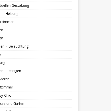
iduellen Gestaltung
n – Heizung
erzimmer
en
en
en – Beleuchtung
l
ung
en – Reinigen
vieren
afzimmer
by-Chic
sse und Garten