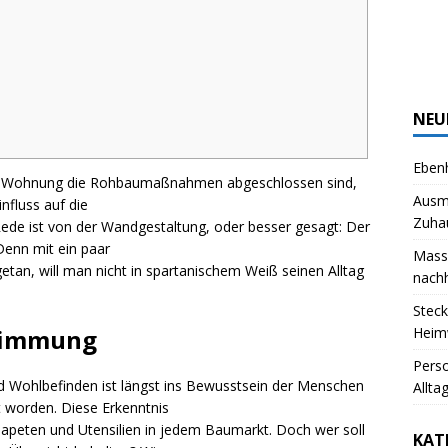
NEU
Ebenh
en Wohnung die Rohbaumaßnahmen abgeschlossen sind,
Ausm
influss auf die
Zuha
ede ist von der Wandgestaltung, oder besser gesagt: Der
Denn mit ein paar
Massi
etan, will man nicht in spartanischem Weiß seinen Alltag
nachh
Steck
Stimmung
Heim
Pers
 Wohlbefinden ist längst ins Bewusstsein der Menschen
Allta
t worden. Diese Erkenntnis
 Tapeten und Utensilien in jedem Baumarkt. Doch wer soll
KAT