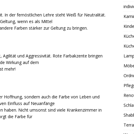
indiv
it. In der fernöstlichen Lehre steht Weiß für Neutralität.
Kami
eltung, wenn es als Mittel
Kind
ndere Farben stärker zur Geltung zu bringen.
Küch
Küch
t, Agilität und Aggressivität. Rote Farbakzente bringen
Lamp
nde Wirkung auf dem
Möbe
ist mehr!
Ordn
Pfleg
Reno
 der Hoffnung, sondern auch die Farbe von Leben und
iven Einfluss auf Neuanfänge
Schl
ten haben. Nicht umsonst sind viele Krankenzimmer in
Shab
gt die Farbe für
Terra