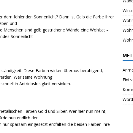
Wand
Winte
er dem fehlenden Sonnenlicht? Dann ist Gelb die Farbe Ihrer
Wohn
Leben und
ige Menschen sind gelb gestrichene Wände eine Wohltat –
Woh
endes Sonnenlicht
Wohn
MET
Anme
ständigkeit. Diese Farben wirken überaus beruhigend,
 werden. Wer seine Wohnung
Eintr
schnell in Antriebslosigkeit versinken.
Komm
Word
etallischen Farben Gold und Silber. Wer hier nun meint,
ürde nun endlich den
n nur sparsam eingesetzt entfalten die beiden Farben ihre