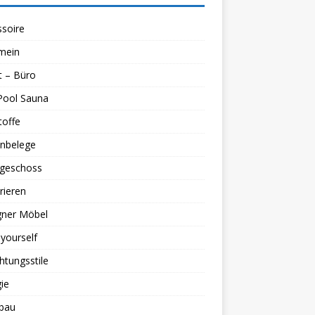
soire
mein
t – Büro
Pool Sauna
toffe
nbelege
geschoss
rieren
gner Möbel
 yourself
chtungsstile
ie
bau