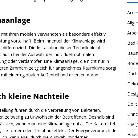
Acces
imaanlage
Allge
Arbei
h mit ihren mobilen Verwandten als besonders effektiv.
tung vorteilhaft. Beim Innenteil der Klimaanlage wird
Bad 
ferenziert. Die Installation dieser Technik bleibt
Baus
t auch bei der Auswahl der individuell optimalen
ung oder Verdampfer. Eine Klimaanlage, die nicht nur in
Bode
ren Zimmern zeitgleich für angenehmes Raumklima sorgt,
Dach
t mit einem globalen Außenteil und diversen daran
Deko
h kleine Nachteile
Desi
Do it
ellung führen durch die Verbreitung von Bakterien,
Einri
 zeitweilig zu Unwohlsein der Betroffenen. Deshalb sind
sslich, wenn man eine Klimaanlage nutzt. Die Kältemittel
Energ
n, sie fördern den Treibhauseffekt. Der Energieverbrauch der
Haus
blich, kann aber durch die Auswahl moderner