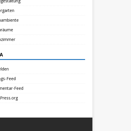
gestaltung
rgarten
ambiente
nräume
zimmer
A
lden
ags-Feed
entar-Feed
Press.org