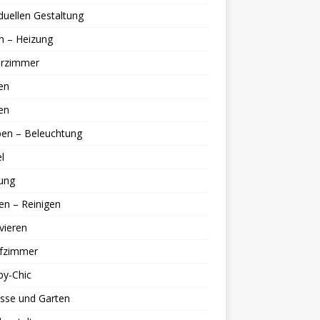
iduellen Gestaltung
n – Heizung
erzimmer
en
en
en – Beleuchtung
l
ung
en – Reinigen
vieren
afzimmer
by-Chic
sse und Garten