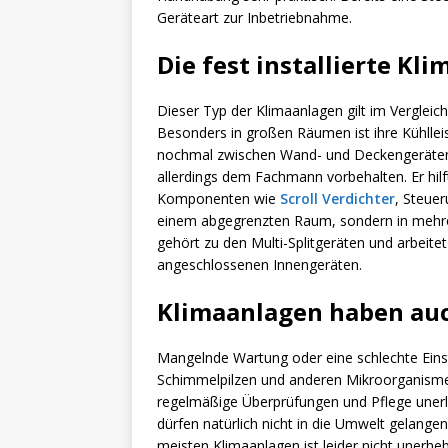
Geräteart zur Inbetriebnahme.
Die fest installierte Kl
Dieser Typ der Klimaanlagen gilt im Vergleic
Besonders in großen Räumen ist ihre Kühlleis
nochmal zwischen Wand- und Deckengeräten dif
allerdings dem Fachmann vorbehalten. Er hilf
Komponenten wie
Scroll Verdichter
, Steuer
einem abgegrenzten Raum, sondern in mehre
gehört zu den Multi-Splitgeräten und arbeite
angeschlossenen Innengeräten.
Klimaanlagen haben auc
Mangelnde Wartung oder eine schlechte Einst
Schimmelpilzen und anderen Mikroorganismen
regelmäßige Überprüfungen und Pflege unerlä
dürfen natürlich nicht in die Umwelt gelange
meisten Klimaanlagen ist leider nicht unerhe