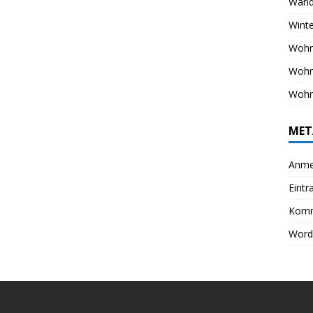
Wand
Winte
Wohn
Woh
Wohn
MET
Anme
Eintr
Komm
Word