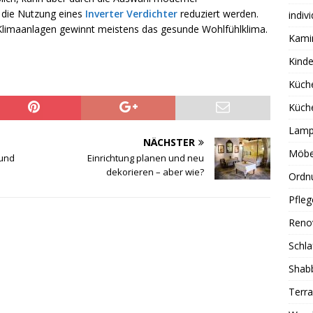
e die Nutzung eines
Inverter Verdichter
reduziert werden.
indiv
Klimaanlagen gewinnt meistens das gesunde Wohlfühlklima.
Kami
Kind
Küch
Küch
Lamp
NÄCHSTER
Möbe
 und
Einrichtung planen und neu
dekorieren – aber wie?
Ordn
Pfleg
Reno
Schl
Shab
Terra