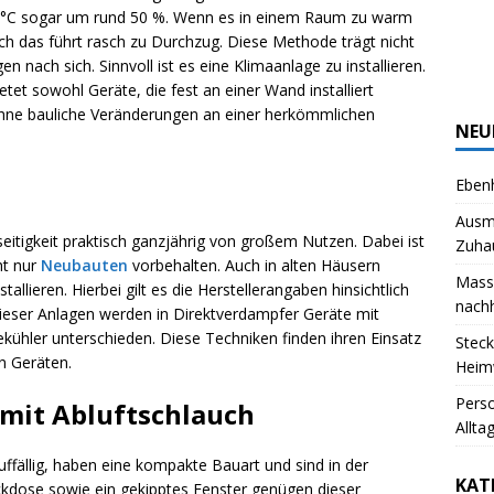
33°C sogar um rund 50 %. Wenn es in einem Raum zu warm
ch das führt rasch zu Durchzug. Diese Methode trägt nicht
n nach sich. Sinnvoll ist es eine Klimaanlage zu installieren.
tet sowohl Geräte, die fest an einer Wand installiert
ohne bauliche Veränderungen an einer herkömmlichen
NEU
Ebenh
Ausm
seitigkeit praktisch ganzjährig von großem Nutzen. Dabei ist
Zuha
ht nur
Neubauten
vorbehalten. Auch in alten Häusern
Massi
allieren. Hierbei gilt es die Herstellerangaben hinsichtlich
nachh
eser Anlagen werden in Direktverdampfer Geräte mit
ekühler unterschieden. Diese Techniken finden ihren Einsatz
Steck
en Geräten.
Heim
Pers
 mit Abluftschlauch
Allta
fällig, haben eine kompakte Bauart und sind in der
KAT
ckdose sowie ein gekipptes Fenster genügen dieser