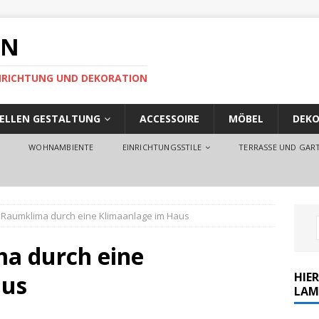
EN
EINRICHTUNG UND DEKORATION
UELLEN GESTALTUNG
ACCESSOIRE
MÖBEL
DEKO
O
WOHNAMBIENTE
EINRICHTUNGSSTILE
TERRASSE UND GAR
Raumklima durch eine Klimaanlage im Haus
a durch eine
HIER
aus
LAM