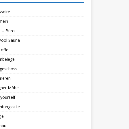
soire
mein
t – Büro
Pool Sauna
toffe
nbelege
geschoss
rieren
gner Möbel
 yourself
chtungsstile
ie
bau