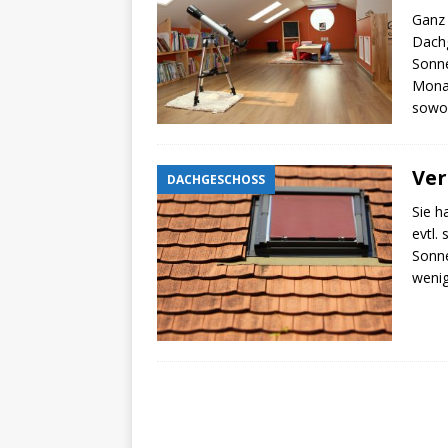
Ganz 
Dachg
Sonne
Monat
sowoh
Ver
DACHGESCHOSS
Sie h
evtl.
Sonne
wenig