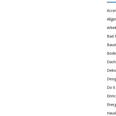
Acces
Allge
Arbei
Bad 
Baus
Bode
Dach
Deko
Desi
Do it
Einri
Energ
Haus