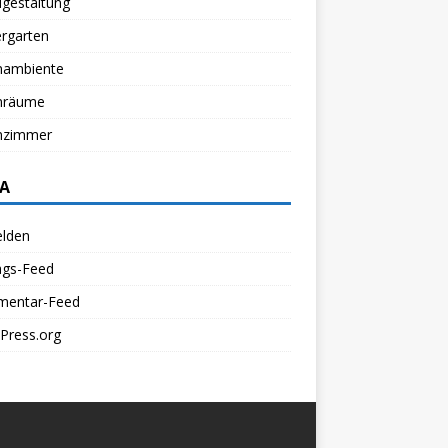
gestaltung
rgarten
ambiente
nräume
zimmer
A
lden
ags-Feed
entar-Feed
Press.org