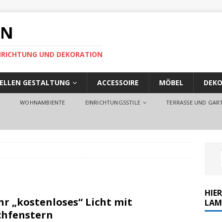
EN
EINRICHTUNG UND DEKORATION
UELLEN GESTALTUNG
ACCESSOIRE
MÖBEL
DEKO
O
WOHNAMBIENTE
EINRICHTUNGSSTILE
TERRASSE UND GAR
HIER
r „kostenloses“ Licht mit
LAM
hfenstern