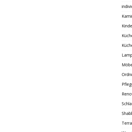
indiv
Kami
Kind
Küch
Küch
Lamp
Möbe
Ordn
Pfleg
Reno
Schl
Shab
Terra