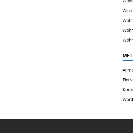
Wand
Winte
Wohn
Woh
Wohn
MET
Anme
Eintr
Komm
Word