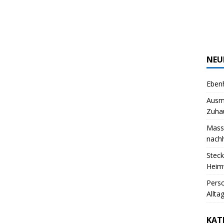
NEU
Ebenh
Ausm
Zuha
Massi
nachh
Steck
Heim
Pers
Allta
KAT