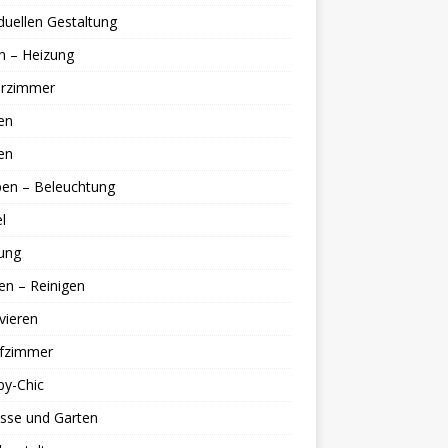
iduellen Gestaltung
n – Heizung
erzimmer
en
en
en – Beleuchtung
l
ung
en – Reinigen
vieren
afzimmer
by-Chic
sse und Garten