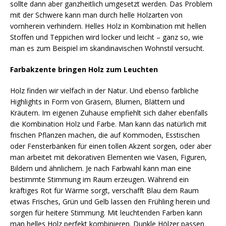
sollte dann aber ganzheitlich umgesetzt werden. Das Problem
mit der Schwere kann man durch helle Holzarten von
vornherein verhindern. Helles Holz in Kombination mit hellen
Stoffen und Teppichen wird locker und leicht – ganz so, wie
man es zum Beispiel im skandinavischen Wohnstil versucht.
Farbakzente bringen Holz zum Leuchten
Holz finden wir vielfach in der Natur. Und ebenso farbliche
Highlights in Form von Gräsern, Blumen, Blättern und
Kräutern. Im eigenen Zuhause empfiehlt sich daher ebenfalls
die Kombination Holz und Farbe. Man kann das natürlich mit
frischen Pflanzen machen, die auf Kommoden, Esstischen
oder Fensterbänken für einen tollen Akzent sorgen, oder aber
man arbeitet mit dekorativen Elementen wie Vasen, Figuren,
Bildern und ähnlichem. Je nach Farbwahl kann man eine
bestimmte Stimmung im Raum erzeugen. Während ein
kräftiges Rot für Wärme sorgt, verschafft Blau dem Raum
etwas Frisches, Grün und Gelb lassen den Frühling herein und
sorgen für heitere Stimmung. Mit leuchtenden Farben kann
man helles Holz perfekt kombinieren. Dunkle Hölzer passen