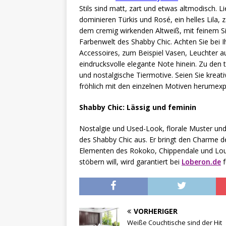
Stils sind matt, zart und etwas altmodisch. L
dominieren Türkis und Rosé, ein helles Lila,
dem cremig wirkenden Altweiß, mit feinem Sil
Farbenwelt des Shabby Chic. Achten Sie be
Accessoires, zum Beispiel Vasen, Leuchter au
eindrucksvolle elegante Note hinein. Zu den
und nostalgische Tiermotive. Seien Sie kreat
fröhlich mit den einzelnen Motiven herumexp
Shabby Chic: Lässig und feminin
Nostalgie und Used-Look, florale Muster und
des Shabby Chic aus. Er bringt den Charme d
Elementen des Rokoko, Chippendale und Louis-
stöbern will, wird garantiert bei
Loberon.de
f
VORHERIGER
Weiße Couchtische sind der Hit