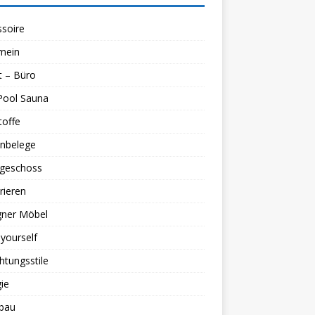
soire
mein
t – Büro
Pool Sauna
toffe
nbelege
geschoss
rieren
gner Möbel
 yourself
chtungsstile
ie
bau