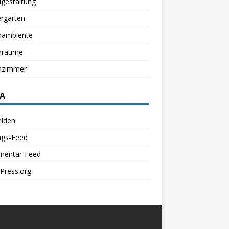
gestaltung
rgarten
ambiente
nräume
zimmer
A
lden
ags-Feed
entar-Feed
Press.org