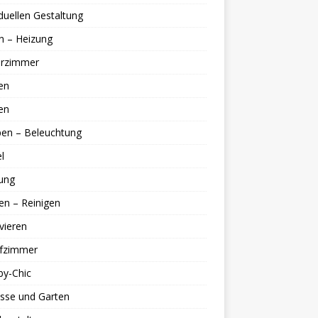
iduellen Gestaltung
n – Heizung
erzimmer
en
en
en – Beleuchtung
l
ung
en – Reinigen
vieren
afzimmer
by-Chic
sse und Garten