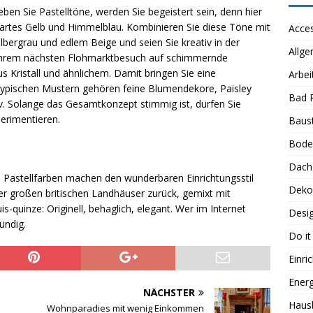
ieben Sie Pastelltöne, werden Sie begeistert sein, denn hier
 zartes Gelb und Himmelblau. Kombinieren Sie diese Töne mit
Acces
bergrau und edlem Beige und seien Sie kreativ in der
Allge
i Ihrem nächsten Flohmarktbesuch auf schimmernde
s Kristall und ähnlichem. Damit bringen Sie eine
Arbei
 typischen Mustern gehören feine Blumendekore, Paisley
Bad 
iv. Solange das Gesamtkonzept stimmig ist, dürfen Sie
erimentieren.
Baus
Bode
Dach
 Pastellfarben machen den wunderbaren Einrichtungsstil
Deko
er großen britischen Landhäuser zurück, gemixt mit
quinze: Originell, behaglich, elegant. Wer im Internet
Desi
ündig.
Do it
Einri
Energ
NÄCHSTER
Haus
Wohnparadies mit wenig Einkommen