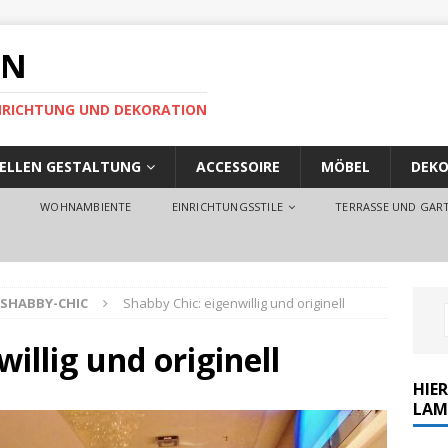
EN
EINRICHTUNG UND DEKORATION
UELLEN GESTALTUNG
ACCESSOIRE
MÖBEL
DEKO
O
WOHNAMBIENTE
EINRICHTUNGSSTILE
TERRASSE UND GAR
SHABBY-CHIC
Shabby Chic: eigenwillig und originell
illig und originell
HIER
LAM