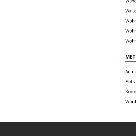
Wand
Winte
Wohn
Woh
Wohn
MET
Anme
Eintr
Komm
Word