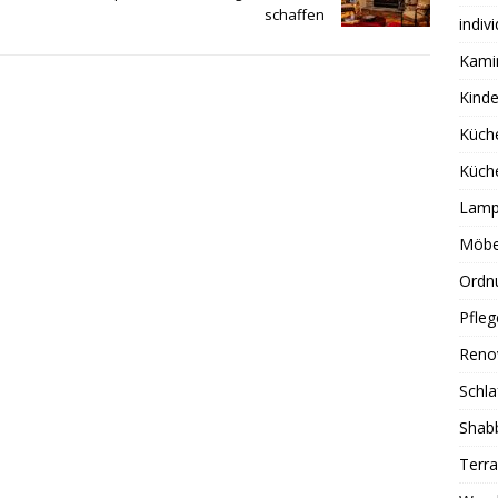
schaffen
indiv
Kami
Kind
Küch
Küch
Lamp
Möbe
Ordn
Pfleg
Reno
Schl
Shab
Terra