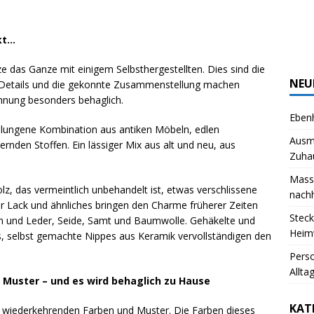
kt…
e das Ganze mit einigem Selbsthergestellten. Dies sind die
NEU
en Details und die gekonnte Zusammenstellung machen
ohnung besonders behaglich.
Ebenh
elungene Kombination aus antiken Möbeln, edlen
Ausm
nden Stoffen. Ein lässiger Mix aus alt und neu, aus
Zuha
Massi
, das vermeintlich unbehandelt ist, etwas verschlissene
nachh
r Lack und ähnliches bringen den Charme früherer Zeiten
Steck
n und Leder, Seide, Samt und Baumwolle. Gehäkelte und
Heim
 selbst gemachte Nippes aus Keramik vervollständigen den
Pers
Allta
 Muster – und es wird behaglich zu Hause
KAT
 wiederkehrenden Farben und Muster. Die Farben dieses